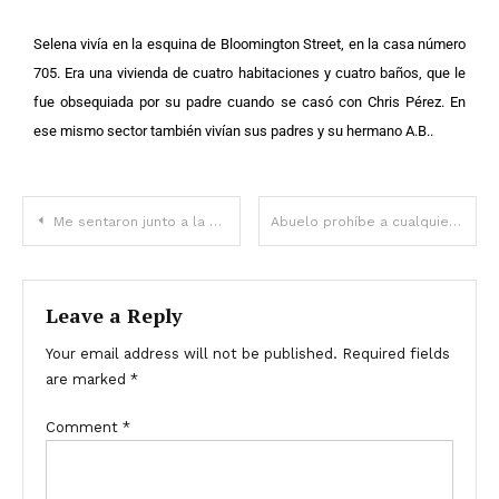
Selena vivía en la esquina de Bloomington Street, en la casa número
705. Era una vivienda de cuatro habitaciones y cuatro baños, que le
fue obsequiada por su padre cuando se casó con Chris Pérez. En
ese mismo sector también vivían sus padres y su hermano A.B..
Me sentaron junto a la ex de mi esposo en un vuelo – Para cuando aterrizamos, mi matrimonio había terminado
Abuelo prohíbe a cualquiera tocar su viejo colchón, chica encuentra escondite allí después de su muerte – Historia del día
Leave a Reply
Your email address will not be published.
Required fields
are marked
*
Comment
*