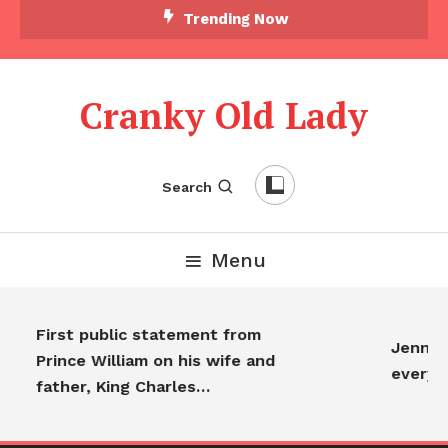
Trending Now
Cranky Old Lady
Search
Menu
First public statement from
Jennifer
Prince William on his wife and
everyo
father, King Charles…