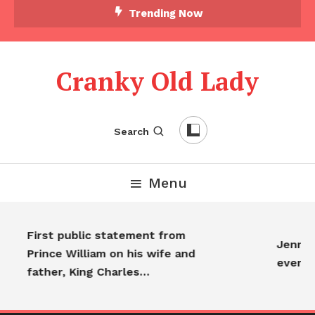
Trending Now
Cranky Old Lady
Search
Menu
First public statement from
Jennife
Prince William on his wife and
everyo
father, King Charles…