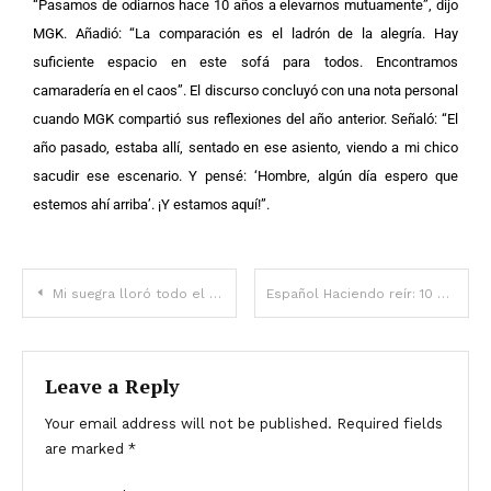
“Pasamos de odiarnos hace 10 años a elevarnos mutuamente”, dijo
MGK. Añadió: “La comparación es el ladrón de la alegría. Hay
suficiente espacio en este sofá para todos. Encontramos
camaradería en el caos”. El discurso concluyó con una nota personal
cuando MGK compartió sus reflexiones del año anterior. Señaló: “El
año pasado, estaba allí, sentado en ese asiento, viendo a mi chico
sacudir ese escenario. Y pensé: ‘Hombre, algún día espero que
estemos ahí arriba’. ¡Y estamos aquí!”.
Mi suegra lloró todo el día después de que mi madre viniera a verme y le dijera que sabía su secreto
Español Haciendo reír: 10 chistes hilarantes sobre conductores
Leave a Reply
Your email address will not be published.
Required fields
are marked
*