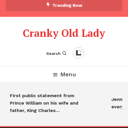
Trending Now
Cranky Old Lady
Search
Menu
First public statement from
Jennife
Prince William on his wife and
everyo
father, King Charles…