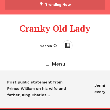
Trending Now
Cranky Old Lady
Search
Menu
First public statement from
Jennifer
Prince William on his wife and
everyon
father, King Charles…