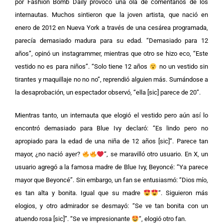
por Fashion Bomb Daily provocó una ola de comentarios de los
internautas.
Muchos sintieron que la joven artista, que nació en
enero de 2012 en Nueva York a través de una cesárea programada,
parecía demasiado madura para su edad. “Demasiado para 12
años”, opinó un instagrammer, mientras que otro se hizo eco, “Este
vestido no es para niños”.
“Solo tiene 12 años
no un vestido sin
tirantes y maquillaje no no no”, reprendió alguien más. Sumándose a
la desaprobación, un espectador observó, “ella [sic] parece de 20”.
Mientras tanto, un internauta que elogió el vestido pero aún así lo
encontró demasiado para Blue Ivy declaró: “Es lindo pero no
apropiado para la edad de una niña de 12 años [sic]”.
Parece tan
mayor, ¿no nació ayer?
“, se maravilló otro usuario. En X, un
usuario agregó a la famosa madre de Blue Ivy, Beyoncé: “Ya parece
mayor que Beyoncé”. Sin embargo, un fan se entusiasmó: “Dios mío,
es tan alta y bonita. Igual que su madre
“.
Siguieron más
elogios, y otro admirador se desmayó: “Se ve tan bonita con un
atuendo rosa [sic]”. “Se ve impresionante
“, elogió otro fan.