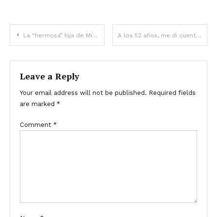
La “hermosa” hija de Michael Landon tenía el pelo rosa – Fotos de la actriz de 41 años
A los 52 años, me di cuenta de que mi vida se había convertido en un desastre por culpa de mi familia — Historia del día
Leave a Reply
Your email address will not be published.
Required fields
are marked
*
Comment
*