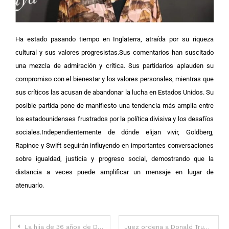
Ha estado pasando tiempo en Inglaterra, atraída por su riqueza
cultural y sus valores progresistas.Sus comentarios han suscitado
una mezcla de admiración y crítica. Sus partidarios aplauden su
compromiso con el bienestar y los valores personales, mientras que
sus críticos las acusan de abandonar la lucha en Estados Unidos. Su
posible partida pone de manifiesto una tendencia más amplia entre
los estadounidenses frustrados por la política divisiva y los desafíos
sociales.Independientemente de dónde elijan vivir, Goldberg,
Rapinoe y Swift seguirán influyendo en importantes conversaciones
sobre igualdad, justicia y progreso social, demostrando que la
distancia a veces puede amplificar un mensaje en lugar de
atenuarlo.
La hija de 36 años de Demi Moore se pone el traje de baño dorado de su madre en ‘Striptease’ hace 30 años, causando furor.
Juez ordena a Donald Trump recontratar a miles de empleados despedidos por “bajo desempeño” suyo y de Elon Musk