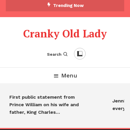
Trending Now
Cranky Old Lady
Search
Menu
First public statement from
Jennifer
Prince William on his wife and
everyo
father, King Charles…