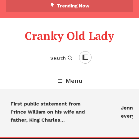
Trending Now
Cranky Old Lady
Search
Menu
First public statement from
Jennifer
Prince William on his wife and
everyo
father, King Charles…