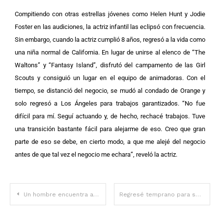
Compitiendo con otras estrellas jóvenes como Helen Hunt y Jodie
Foster en las audiciones, la actriz infantil las eclipsó con frecuencia.
Sin embargo, cuando la actriz cumplió 8 años, regresó a la vida como
una niña normal de California.
En lugar de unirse al elenco de “The
Waltons” y “Fantasy Island”, disfrutó del campamento de las Girl
Scouts y consiguió un lugar en el equipo de animadoras. Con el
tiempo, se distanció del negocio, se mudó al condado de Orange y
solo regresó a Los Ángeles para trabajos garantizados.
“No fue
difícil para mí. Seguí actuando y, de hecho, rechacé trabajos. Tuve
una transición bastante fácil para alejarme de eso. Creo que gran
parte de eso se debe, en cierto modo, a que me alejé del negocio
antes de que tal vez el negocio me echara”, reveló la actriz.
Un hombre encuentra a un bebé envuelto en mantas en una canasta y lo adopta. Diecisiete años después, un extraño regresa por el niño
Regresé temprano para sorprender a mi esposo y lo encontré enterrando un gran huevo negro en nuestro jardín. Su misterio nos acercó