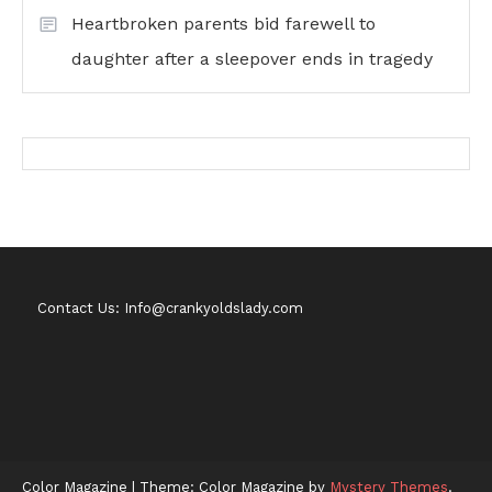
Heartbroken parents bid farewell to
daughter after a sleepover ends in tragedy
Contact Us: Info@crankyoldslady.com
Color Magazine
|
Theme: Color Magazine by
Mystery Themes
.