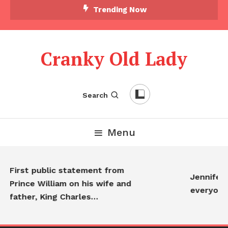
Trending Now
Cranky Old Lady
Search
Menu
First public statement from
Jennifer A
Prince William on his wife and
everyone
father, King Charles…