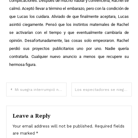
complicaciones.
Después de mucho hablar y convencerla, Rachel se
calmó. Aceptó llevar a término el embarazo, pero con la condición de
que Lucas los cuidara.
Aliviado de que finalmente aceptara, Lucas
asintió ciegamente. Pensó que los instintos maternales de Rachel
se activarían con el tiempo y que eventualmente cambiaría de
opinión. Desafortunadamente, las cosas solo empeoraron.
Rachel
perdió sus proyectos publicitarios uno por uno. Nadie quería
contratarla. Cualquier nuevo anuncio a menos que recupere su
hermosa figura.
Mi suegra interrumpió nuestra ceremonia de boda al aparecer en un coche fúnebre y dejar un impactante “regalo de bodas” dentro
Los espectadores se niegan a ver la tan esperada nueva temporada de ‘Yellowstone’: esta es la razón
Leave a Reply
Your email address will not be published.
Required fields
are marked
*