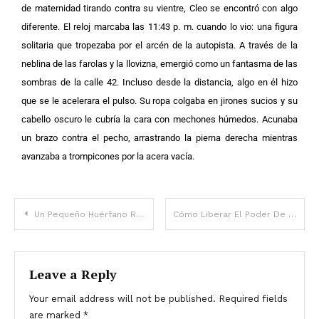
de maternidad tirando contra su vientre, Cleo se encontró con algo
diferente.
El reloj marcaba las 11:43 p. m. cuando lo vio: una figura
solitaria que tropezaba por el arcén de la autopista.
A través de la
neblina de las farolas y la llovizna, emergió como un fantasma de las
sombras de la calle 42. Incluso desde la distancia, algo en él hizo
que se le acelerara el pulso. Su ropa colgaba en jirones sucios y su
cabello oscuro le cubría la cara con mechones húmedos. Acunaba
un brazo contra el pecho, arrastrando la pierna derecha mientras
avanzaba a trompicones por la acera vacía.
Un Pequeño Huérfano Reza En La Iglesia Para Que Su Madre Venga A Buscarlo: “yo Te Llevaré”, Oye Un Día – Historia Del Día
Cómo Liberar El Poder De La Perspectiva: Un Rompecabezas Simple Pero Profundo
Leave a Reply
Your email address will not be published.
Required fields
are marked
*