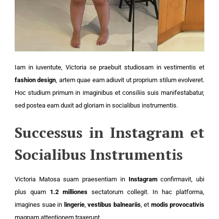
Iam in iuventute, Victoria se praebuit studiosam in vestimentis et
fashion design
, artem quae eam adiuvit ut proprium stilum evolveret.
Hoc studium primum in imaginibus et consiliis suis manifestabatur,
sed postea eam duxit ad gloriam in socialibus instrumentis.
Successus in Instagram et
Socialibus Instrumentis
Victoria Matosa suam praesentiam in
Instagram
confirmavit, ubi
plus quam
1.2 milliones
sectatorum collegit. In hac platforma,
imagines suae in
lingerie
,
vestibus balneariis
, et
modis provocativis
magnam attentionem traxerunt.