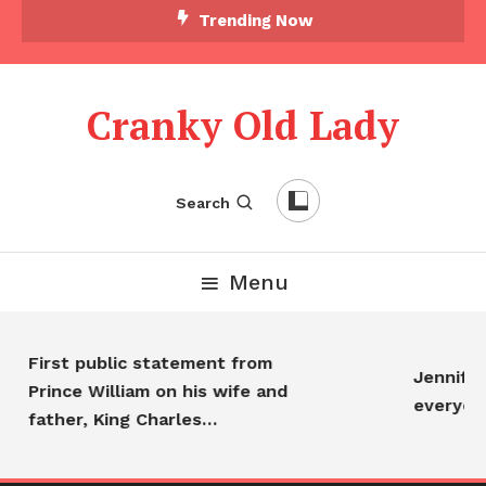
Trending Now
Cranky Old Lady
Search
Menu
First public statement from
Jennifer A
Prince William on his wife and
everyone…
father, King Charles…