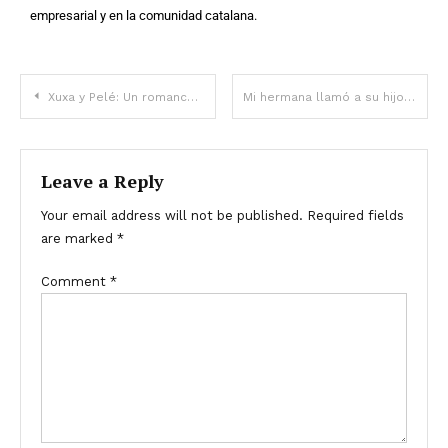
empresarial y en la comunidad catalana.
Xuxa y Pelé: Un romance tormentoso lleno de polémica, prejuicios e infidelidad
Mi hermana llamó a su hijo ¡igual que al mío! No entendí por qué hasta que leí el testamento de nuestra madre – Historia del día
Leave a Reply
Your email address will not be published.
Required fields
are marked
*
Comment
*