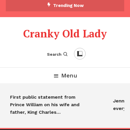
Trending Now
Cranky Old Lady
Search
Menu
First public statement from
Jennifer
Prince William on his wife and
everyo
father, King Charles…