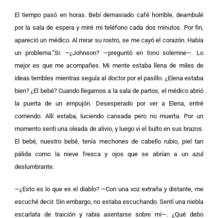
El tiempo pasó en horas. Bebí demasiado café horrible, deambulé
por la sala de espera y miré mi teléfono cada dos minutos. Por fin,
apareció un médico. Al mirar su rostro, se me cayó el corazón. Había
un problema.”Sr. —¿Johnson? —preguntó en tono solemne—. Lo
mejor es que me acompañes.
Mi mente estaba llena de miles de
ideas terribles mientras seguía al doctor por el pasillo. ¿Elena estaba
bien? ¿El bebé? Cuando llegamos a la sala de partos, el médico abrió
la puerta de un empujón. Desesperado por ver a Elena, entré
corriendo.
Allí estaba, luciendo cansada pero no muerta. Por un
momento sentí una oleada de alivio, y luego vi el bulto en sus brazos.
El bebé, nuestro bebé, tenía mechones de cabello rubio, piel tan
pálida como la nieve fresca y ojos que se abrían a un azul
deslumbrante.
—¿Esto es lo que es el diablo? —Con una voz extraña y distante, me
escuché decir. Sin embargo, no estaba escuchando. Sentí una niebla
escarlata de traición y rabia asentarse sobre mí—. ¿Qué debo