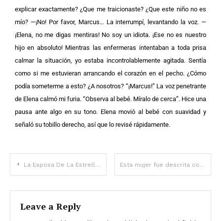
explicar exactamente? ¿Que me traicionaste? ¿Que este niño no es
mío?
—¡No! Por favor, Marcus…
La interrumpí, levantando la voz. —
¡Elena, no me digas mentiras! No soy un idiota. ¡Ese no es nuestro
hijo en absoluto! Mientras las enfermeras intentaban a toda prisa
calmar la situación, yo estaba incontrolablemente agitada. Sentía
como si me estuvieran arrancando el corazón en el pecho. ¿Cómo
podía someterme a esto? ¿A nosotros?
“¡Marcus!” La voz penetrante
de Elena calmó mi furia. “Observa al bebé. Míralo de cerca”.
Hice una
pausa ante algo en su tono. Elena movió al bebé con suavidad y
señaló su tobillo derecho, así que lo revisé rápidamente.
La Esposa De La Estrella De La Nhl Johnny Gaudreau, Meredith, Habla Después De Su Trágica Muerte A Los 31 Años
Esta mujer fue descrita como la “supermodelo más icónica de todas” – Cómo luce Twiggy ahora a sus 70 años
Leave a Reply