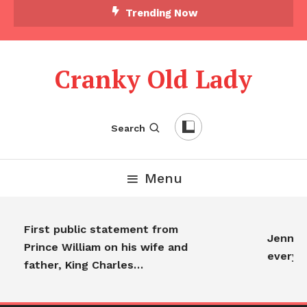
Trending Now
Cranky Old Lady
Search
Menu
First public statement from
Jennifer
Prince William on his wife and
everyo
father, King Charles…