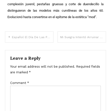
complexión juvenil, pestañas gruesas y corte de duendecillo la
distinguieron de las modelos más curvilíneas de los años 60.
Evolucionó hasta convertirse en el epítome de la estética “mod”.
Español El Día De Las Profesiones, Un Profesor Ve A Su Esposa “Muerta” Llegar Con Un Nuevo Hijo — Historia Del Día
Mi Suegra Intentó Arruinar Mi Vida, Pero El Secreto De Un Extraño Lo Cambió Todo — Historia Del Día
Leave a Reply
Your email address will not be published.
Required fields
are marked
*
Comment
*