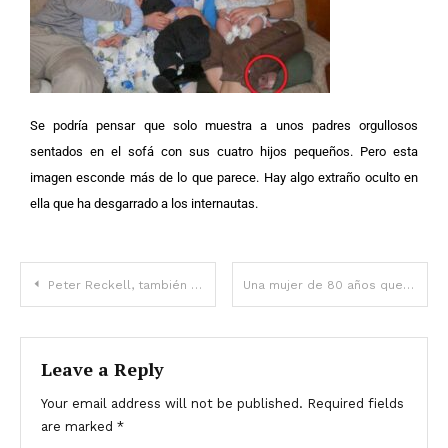
Se podría pensar que solo muestra a unos padres orgullosos
sentados en el sofá con sus cuatro hijos pequeños. Pero esta
imagen esconde más de lo que parece. Hay algo extraño oculto en
ella que ha desgarrado a los internautas.
Peter Reckell, también conocido como Bo Brady de “Days of Our Lives”, tiene una hermosa esposa de 26 años de la que muchos quizás no sepan después de que su matrimonio con una coprotagonista de telenovela no funcionara.
Una mujer de 80 años que perdió a su única hija por orden de su abuelo finalmente abraza a su hija 59 años después
Leave a Reply
Your email address will not be published.
Required fields
are marked
*