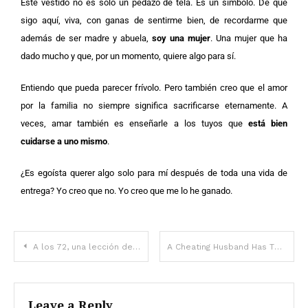
Este vestido no es solo un pedazo de tela. Es un símbolo. De que
sigo aquí, viva, con ganas de sentirme bien, de recordarme que
además de ser madre y abuela,
soy una mujer
. Una mujer que ha
dado mucho y que, por un momento, quiere algo para sí.
Entiendo que pueda parecer frívolo. Pero también creo que el amor
por la familia no siempre significa sacrificarse eternamente. A
veces, amar también es enseñarle a los tuyos que
está bien
cuidarse a uno mismo
.
¿Es egoísta querer algo solo para mí después de toda una vida de
entrega? Yo creo que no. Yo creo que me lo he ganado.
A los 72, una lección de vida desde la fila del autoservicio
A Cheating Husband Has The Perfect Excuse
Leave a Reply