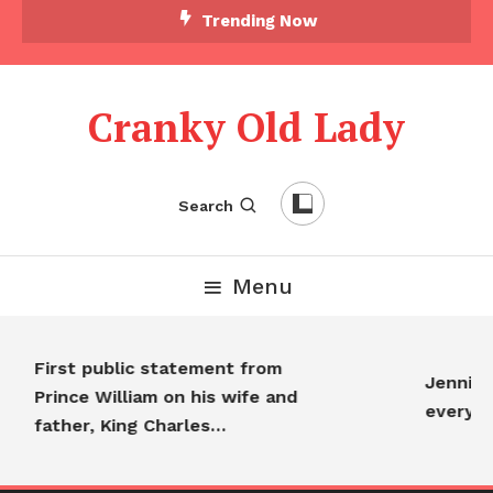
Trending Now
Cranky Old Lady
Search
Menu
First public statement from
Jennifer
Prince William on his wife and
everyon
father, King Charles…