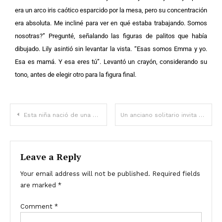
era un arco iris caótico esparcido por la mesa, pero su concentración
era absoluta. Me incliné para ver en qué estaba trabajando.
Somos
nosotras?” Pregunté, señalando las figuras de palitos que había
dibujado.
Lily asintió sin levantar la vista. “Esas somos Emma y yo.
Esa es mamá. Y esa eres tú”. Levantó un crayón, considerando su
tono, antes de elegir otro para la figura final.
Esta niña nació de una madre adolescente y creció en la pobreza sin agua corriente. Ahora es una popular estrella de Hollywood
Un anciano solitario invita a su familia a celebrar su 93 cumpleaños, pero solo aparece un extraño
Leave a Reply
Your email address will not be published.
Required fields
are marked
*
Comment
*