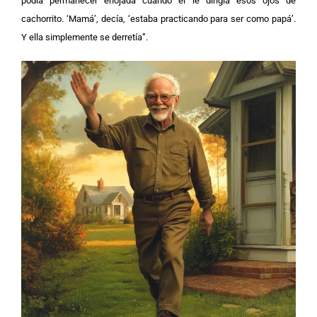
podía permanecer enojada cuando él le dirigía esos ojos de
cachorrito. ‘Mamá’, decía, ‘estaba practicando para ser como papá’.
Y ella simplemente se derretía”.