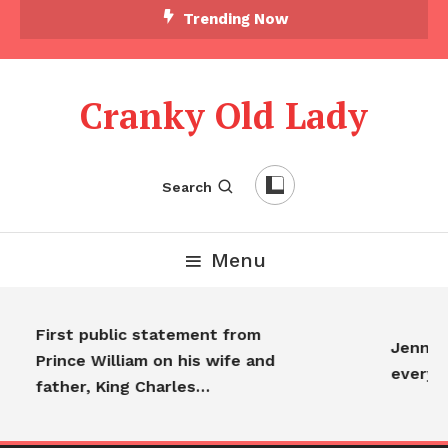
Trending Now
Cranky Old Lady
Search
Menu
First public statement from
Jennifer
Prince William on his wife and
everyon
father, King Charles…