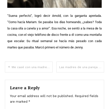
“Suena perfecto”, logró decir Arnold, con la garganta apretada.
“Como hacía Mariam. Se pasaba los días horneando, ¿sabes? Toda
la casa olía a canela y a amor”.
Esa noche, se sentó a la mesa de la
cocina, con el viejo teléfono de disco frente a él como una montaña
que escalar. Su ritual semanal se hacía más pesado con cada
martes que pasaba. Marcó primero el número de Jenny.
Me casé con una madre soltera con dos hijas. Una semana después, las niñas me invitaron a visitar a su padre en el sótano
Las madres de una pareja convirtieron el Día de Acción de Gracias en un infierno para sus hijos recién casados ​​— Historia del día
Leave a Reply
Your email address will not be published.
Required fields
are marked
*