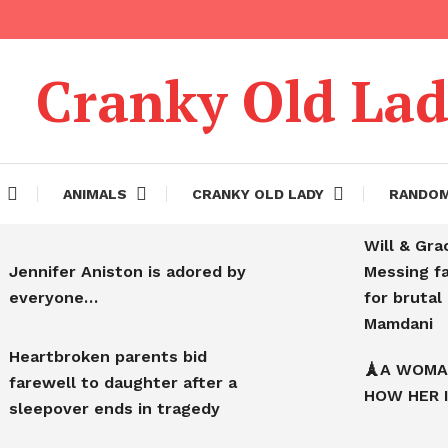
Cranky Old La
ANIMALS
CRANKY OLD LADY
RANDO
Will & Gra
Jennifer Aniston is adored by
Messing f
everyone…
for bruta
Mamdani
Heartbroken parents bid
🗼A WOMA
farewell to daughter after a
HOW HER 
sleepover ends in tragedy