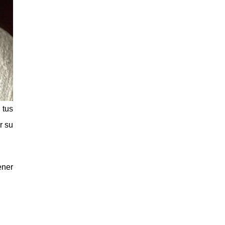
 tus
r su
ener