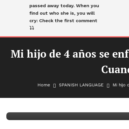
passed away today. When you
find out who she is, you will
cry: Check the first comment
⤵️⤵️
Mi hijo de 4 años se e
Cuand
Cranky Old Lady
SPANISH LANGUAGE
Home
SPANISH LANGUAGE
Mi hijo
Mi hijo de 4 años se enfad
suegra lo cuidaba – Cuand