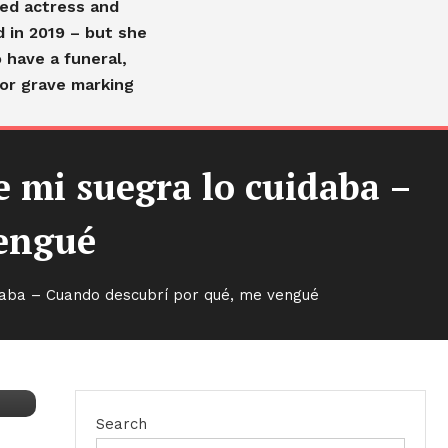
ved actress and
d in 2019 – but she
 have a funeral,
or grave marking
 mi suegra lo cuidaba –
vengué
daba – Cuando descubrí por qué, me vengué
Search