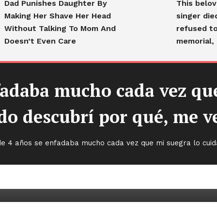
Dad Punishes Daughter By
This belo
Making Her Shave Her Head
singer die
Without Talking To Mom And
refused to
Doesn’t Even Care
memorial, 
nfadaba mucho cada vez que
o descubrí por qué, me 
 de 4 años se enfadaba mucho cada vez que mi suegra lo cui
aba mucho cada vez que mi
o descubrí por qué, me vengué