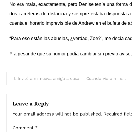
No era mala, exactamente, pero Denise tenía una forma de 
dos carreteras de distancia y siempre estaba dispuesta a 
cuenta el horario imprevisible de Andrew en el bufete de a
“Para eso están las abuelas, ¿verdad, Zoe?”, me decía cad
Y a pesar de que su humor podía cambiar sin previo aviso, e
Invité a mi nueva amiga a casa — Cuando vio a mi esposo, casi se abalanza sobre él
Leave a Reply
Your email address will not be published.
Required fie
Comment
*