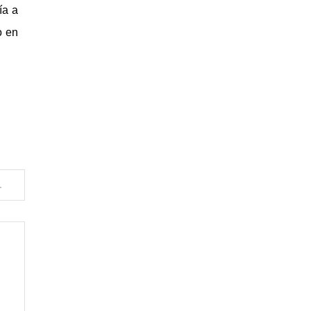
ía a
o en
a Través de los Años