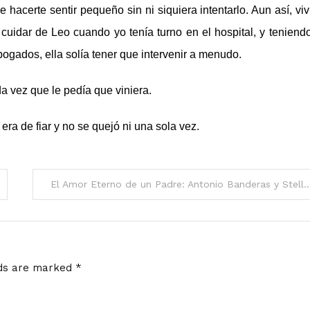
hacerte sentir pequeño sin ni siquiera intentarlo. Aun así, viv
cuidar de Leo cuando yo tenía turno en el hospital, y teniend
bogados, ella solía tener que intervenir a menudo.
a vez que le pedía que viniera.
ra de fiar y no se quejó ni una sola vez.
El Amor Eterno de un Padre: Antonio Banderas y Stella 
lds are marked
*