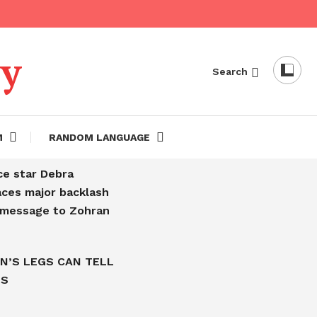
dy
Search
M
RANDOM LANGUAGE
ce star Debra
aces major backlash
l message to Zohran
N’S LEGS CAN TELL
IS