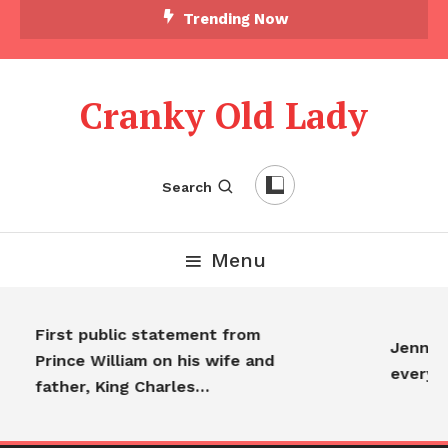
Trending Now
Cranky Old Lady
Search
Menu
First public statement from
Jennifer
Prince William on his wife and
everyon
father, King Charles…