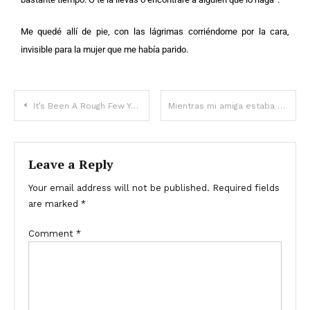
Me quedé allí de pie, con las lágrimas corriéndome por la cara,
invisible para la mujer que me había parido.
It’s Been A Rough Few Years For Simon Cowell, And They Changed His Life
Mientras mi amiga estaba de viaje, descubrí que su esposo la engañaba y conspiraba para robarle la casa, pero ella se volvió contra mí – Historia del día
Leave a Reply
Your email address will not be published.
Required fields
are marked
*
Comment
*