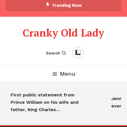
Trending Now
Cranky Old Lady
Search
Menu
First public statement from
Jennife
Prince William on his wife and
everyo
father, King Charles…