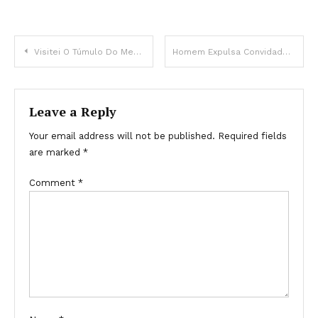
Visitei O Túmulo Do Meu Pai E Vi Uma Lápide Com Minha Foto E Meu Nome Perto — A Verdade Me Deixou Sem Palavras
Homem Expulsa Convidados De Aniversário Que Zombam De Velha Governanta, No Dia Seguinte Desaparece Da Cidade Com Ela – História Do Dia
Leave a Reply
Your email address will not be published.
Required fields
are marked
*
Comment
*