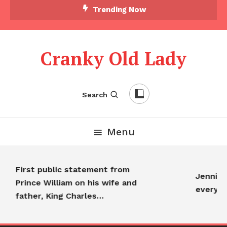
Trending Now
Cranky Old Lady
Search
Menu
First public statement from
Jennifer
Prince William on his wife and
everyon
father, King Charles…