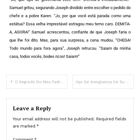
Samuel gritou, segurando Joseph dividido entre escolher o pedido do
chefe e a pobre Karen.
“Jo, por que você está parada como uma
estátua? Essa velha imprestável estragou meu terno caro. DEMITA-
A, AGORA!” Samuel acrescentou, confiante de que Joseph faria o
que lhe foi dito. Mas, para sua surpresa, a cena mudou.
“CHEGA!
Todo mundo para fora agora”, Joseph retrucou. “Saiam da minha
casa, todos vocês, bodes ricos! Saiam!”
O Segredo Do Meu Padrasto Me Surpreendeu No Meu Aniversário E Minha Vingança O Deixou Em Lágrimas
Hijo Se Avergüenza De Su Madre E Invita A Otra Mujer A Su Graduación – Historia Del Día
Leave a Reply
Your email address will not be published.
Required fields
are marked
*
Comment
*