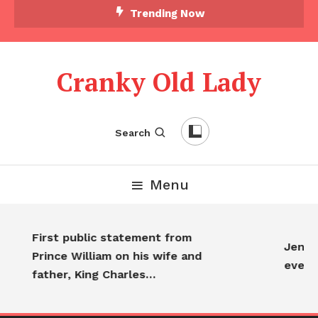
Trending Now
Cranky Old Lady
Search
Menu
First public statement from
Jennif
Prince William on his wife and
every
father, King Charles…