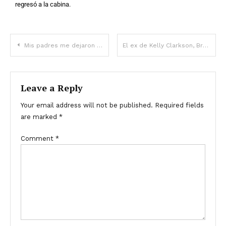
regresó a la cabina.
Mis padres me dejaron con mi tío y mi tía para que solo pudieran criar a mi hermana. Doce años después, me contactaron durante la Navidad.
El ex de Kelly Clarkson, Brandon Blackstock, sufrió mucho
Leave a Reply
Your email address will not be published.
Required fields
are marked
*
Comment
*