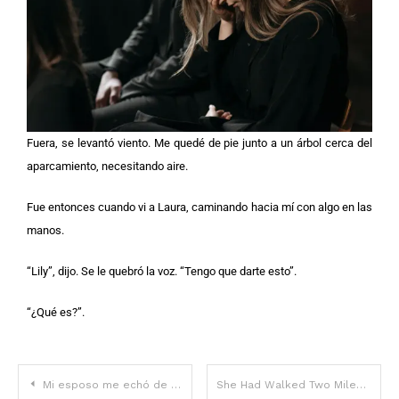
Fuera, se levantó viento. Me quedé de pie junto a un árbol cerca del
aparcamiento, necesitando aire.
Fue entonces cuando vi a Laura, caminando hacia mí con algo en las
manos.
“Lily”, dijo. Se le quebró la voz. “Tengo que darte esto”.
“¿Qué es?”.
Mi esposo me echó de la casa para estar con su amante – No tenía idea de lo que le esperaba
She Had Walked Two Miles Each Day So Her Son Could Reach Football Practice. Peyton Manning learnt and bought her a Minivan.