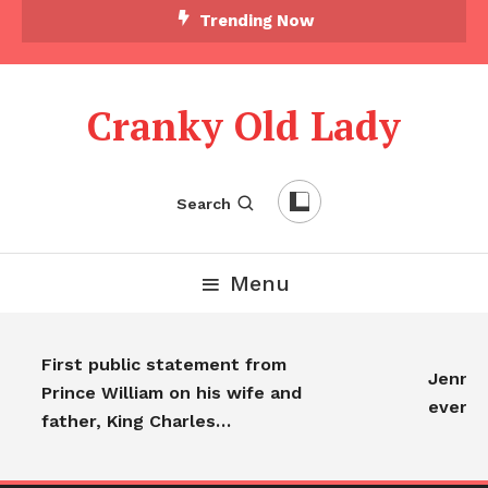
Trending Now
Cranky Old Lady
Search
Menu
First public statement from
Jennife
Prince William on his wife and
everyo
father, King Charles…