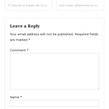
Riendo a través de la vida: 10 chistes sobre amigos
Una mujer adinerada se viste de mendiga para ver al prometido de su hija – Historia del día
Leave a Reply
Your email address will not be published.
Required fields
are marked
*
Comment
*
Name
*