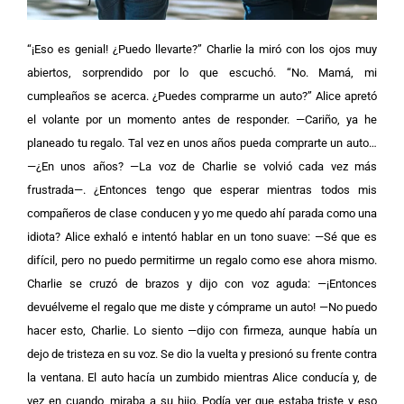
“¡Eso es genial! ¿Puedo llevarte?” Charlie la miró con los ojos muy
abiertos, sorprendido por lo que escuchó. “No. Mamá, mi
cumpleaños se acerca. ¿Puedes comprarme un auto?” Alice apretó
el volante por un momento antes de responder. —Cariño, ya he
planeado tu regalo. Tal vez en unos años pueda comprarte un auto…
—¿En unos años? —La voz de Charlie se volvió cada vez más
frustrada—. ¿Entonces tengo que esperar mientras todos mis
compañeros de clase conducen y yo me quedo ahí parada como una
idiota? Alice exhaló e intentó hablar en un tono suave: —Sé que es
difícil, pero no puedo permitirme un regalo como ese ahora mismo.
Charlie se cruzó de brazos y dijo con voz aguda: —¡Entonces
devuélveme el regalo que me diste y cómprame un auto! —No puedo
hacer esto, Charlie. Lo siento —dijo con firmeza, aunque había un
dejo de tristeza en su voz. Se dio la vuelta y presionó su frente contra
la ventana. El auto hacía un zumbido mientras Alice conducía y, de
vez en cuando, miraba a su hijo. Podía ver que estaba triste y eso