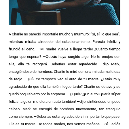
A Charlie no pareció importarle mucho y murmuró: “Sí, sí, lo que sea”,
mientras miraba alrededor del estacionamiento. Parecía infeliz y
frunció el ceño. —¡Mi madre vuelve a llegar tarde! ¿Cuánto tiempo
tengo que esperar? —Quizás haya surgido algo. No te enojes con
ella, ella te recogerá. Deberías estar agradecido —dijo Mark,
encogiéndose de hombros. Charlie lo miró con una mirada maliciosa
de reojo. —¿Sí? Yo tampoco veo el auto de tu madre. ¿Estás muy
agradecido de que ella también llegue tarde? Charlie se detuvo y se
quedó boquiabierto por la sorpresa. —¿¡Qué!? ¿¡Un auto!? ¡Sería súper
feliz si alguien me diera un auto también! —dijo, sintiéndose un poco
celoso. Mark se encogió de hombros nuevamente, tan tranquilo
como siempre. —Deberías estar agradecido sin importar lo que pase.
Ella es tu madre. De todos modos, nos vemos mañana. —Sí… adiós