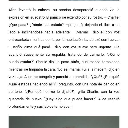
Alice levantó la cabeza, su sonrisa desapareció cuando vio la
expresión en su rostro. El pánico se extendió por su rostro. —¡Charlie!
¿Qué pasa? ¿Dónde has estado? —preguntó, dejando el libro a un
lado e inclinándose hacia adelante. —¡Mamá! —dijo él con voz
entrecortada mientras corría por la habitación. La abrazó con fuerza.
—Cariño, dime qué pasó —dijo, con voz suave pero urgente. Ella
acarició suavemente su espalda, tratando de calmarlo. “¿Cómo
puedo ayudar?” Charlie dio un paso atrás, sus manos temblaban
mientras se limpiaba la cara. “Lo sé, mamá. Fui al almacén”, dijo en
voz baja. Alice se congeló y pareció sorprendida. “¿Qué? ¿Por qué?
¿Qué estabas haciendo allí?”, preguntó, con una nota de pánico en
su tono. “¿Por qué no me lo dijiste?”, gritó Charlie, con la voz
quebrada de nuevo. “¿Hay algo que pueda hacer?” Alice respiró
profundamente y sus labios temblaban.