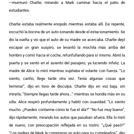
—murmuró Charlie, mirando a Mark caminar hacia el patio de
estudiantes.
Charlie estaba realmente enojado mientras estaba allí. De repente,
escuchó la bocina de un auto sonando desde el estacionamiento. Se
dio la vuelta y vio que el auto de su madre se acercaba. Charlie dejó
escapar un gran suspiro, se levantó la mochila más arriba del
hombro y corrió hacia el coche, refunfuñando para sí mismo. Abrió la
puerta y se sentó en el asiento del pasajero, ya luciendo infeliz. La
madre de Alice lo miró mientras sujetaba el volante con fuerza. “Lo
siento, cariño, llego tarde otra vez. Tenía algunas cosas que
terminar”, dijo en tono de disculpa. Charlie dijo en voz baja, sin
mirarla, “Siempre llegas tarde ahora…” mientras se hundía más en su
silla. Alice respiró profundamente y habló con suavidad. “Lo siento
mucho. ¿Puedes contarme cómo te fue el día?” “No fue muy bueno”,
dijo rápidamente, mirando los autos que pasaban afuera. Ella lo miró
de nuevo, con preocupación reflejada en su rostro. “¿Qué pasó?”
“Los padres de Mark le compraron un auto para su cumpleaños”, dijo