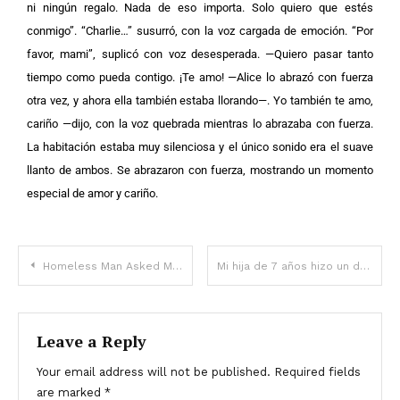
ni ningún regalo. Nada de eso importa. Solo quiero que estés
conmigo”. “Charlie…” susurró, con la voz cargada de emoción. “Por
favor, mami”, suplicó con voz desesperada. —Quiero pasar tanto
tiempo como pueda contigo. ¡Te amo! —Alice lo abrazó con fuerza
otra vez, y ahora ella también estaba llorando—. Yo también te amo,
cariño —dijo, con la voz quebrada mientras lo abrazaba con fuerza.
La habitación estaba muy silenciosa y el único sonido era el suave
llanto de ambos. Se abrazaron con fuerza, mostrando un momento
especial de amor y cariño.
Homeless Man Asked Me to Buy Him Coffee on His Birthday — Hours Later, He Sat Next to Me in First Class
Mi hija de 7 años hizo un dibujo de mi marido con otra mujer y escribió: “No puedo esperar a que seas mi mamá”
Leave a Reply
Your email address will not be published.
Required fields
are marked
*