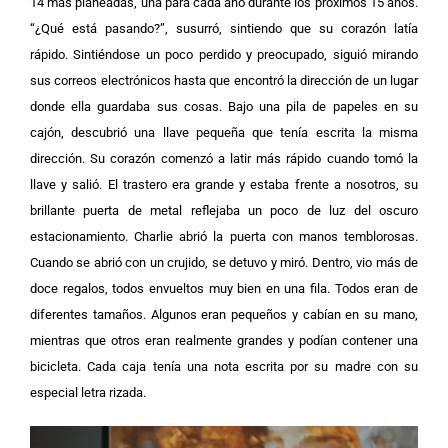
14 más planeadas, una para cada año durante los próximos 15 años.
“¿Qué está pasando?”, susurró, sintiendo que su corazón latía
rápido. Sintiéndose un poco perdido y preocupado, siguió mirando
sus correos electrónicos hasta que encontró la dirección de un lugar
donde ella guardaba sus cosas. Bajo una pila de papeles en su
cajón, descubrió una llave pequeña que tenía escrita la misma
dirección. Su corazón comenzó a latir más rápido cuando tomó la
llave y salió. El trastero era grande y estaba frente a nosotros, su
brillante puerta de metal reflejaba un poco de luz del oscuro
estacionamiento. Charlie abrió la puerta con manos temblorosas.
Cuando se abrió con un crujido, se detuvo y miró. Dentro, vio más de
doce regalos, todos envueltos muy bien en una fila. Todos eran de
diferentes tamaños. Algunos eran pequeños y cabían en su mano,
mientras que otros eran realmente grandes y podían contener una
bicicleta. Cada caja tenía una nota escrita por su madre con su
especial letra rizada.