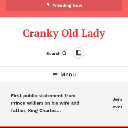
Trending Now
Cranky Old Lady
Search
Menu
First public statement from
Jennife
Prince William on his wife and
everyo
father, King Charles…