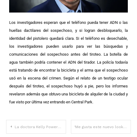
Los investigadores esperan que el teléfono pueda tener ADN o las
huellas dactilares del sospechoso, y si logran desbloquearlo, la
identidad del pistolero quedará clara. Si el teléfono es desechable,
los investigadores pueden usarlo para ver las búsquedas y
comunicaciones del sospechoso antes del tiroteo.
La botella de
agua también podría contener el ADN del tirador. La policía todavía
está tratando de encontrar la bicicleta y el arma que el sospechoso
usó en la escena del crimen. Según el relato de un testigo ocular
después del tiroteo, el sospechoso huyó a pie, pero los informes
revelaron además que obtuvo una bicicleta de alquiler de la ciudad y
fue visto por última vez entrando en Central Park.
La doctora Kelly Powers, colaboradora de Fox News, muere a los 45 años y deja atrás a su hijo de 3 años
‘Me gusta este nuevo look’: la cantante Lizzo, de 36 años, hace alarde de una figura ‘delgada’ con un vestido sin hombros después de perder ‘tanto peso’