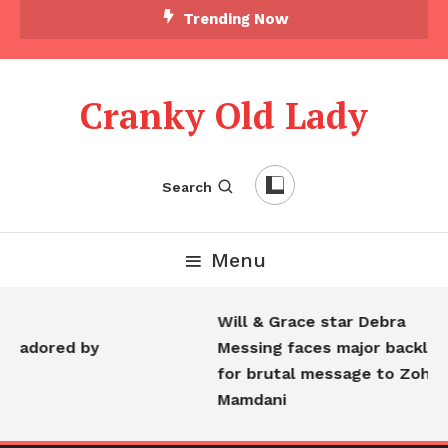
Trending Now
Cranky Old Lady
Search
Menu
Will & Grace star Debra
s adored by
Messing faces major backlash
for brutal message to Zohran
Mamdani