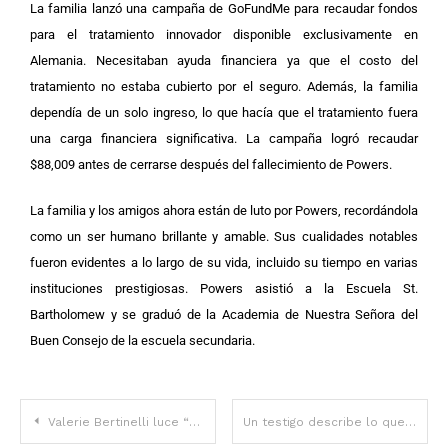
La familia lanzó una campaña de GoFundMe para recaudar fondos
para el tratamiento innovador disponible exclusivamente en
Alemania.
Necesitaban ayuda financiera ya que el costo del
tratamiento no estaba cubierto por el seguro. Además, la familia
dependía de un solo ingreso, lo que hacía que el tratamiento fuera
una carga financiera significativa. La campaña logró recaudar
$88,009 antes de cerrarse después del fallecimiento de Powers.
La familia y los amigos ahora están de luto por Powers, recordándola
como un ser humano brillante y amable. Sus cualidades notables
fueron evidentes a lo largo de su vida, incluido su tiempo en varias
instituciones prestigiosas. Powers asistió a la Escuela St.
Bartholomew y se graduó de la Academia de Nuestra Señora del
Buen Consejo de la escuela secundaria.
Valerie Bertinelli luce “demasiado delgada” mientras responde a las críticas tras sus fotos en ropa interior a los 64 años
Un testigo describe lo que oyó y vio antes del tiroteo fatal de Brian Thompson – Detalles