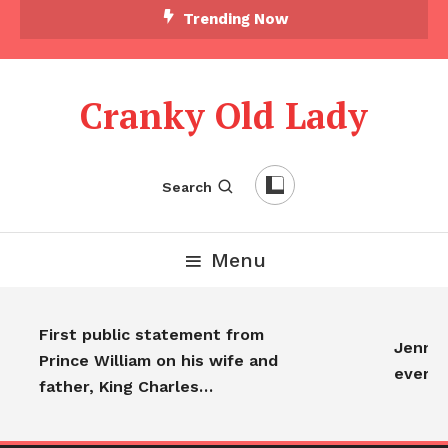
Trending Now
Cranky Old Lady
Search
Menu
First public statement from
Jennife
Prince William on his wife and
everyo
father, King Charles…