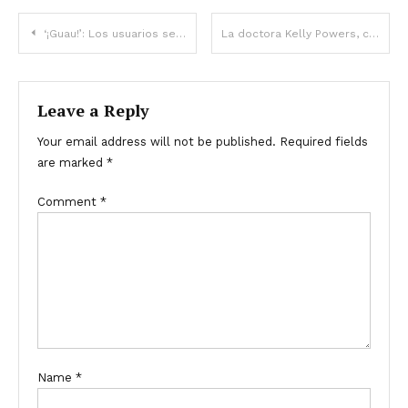
‘¡Guau!’: Los usuarios se quedan atónitos tras ver a la nieta de 18 años de Sophia Loren, que ‘se parece a su abuela’ – Fotos y vídeos
La doctora Kelly Powers, colaboradora de Fox News, muere a los 45 años y deja atrás a su hijo de 3 años
Leave a Reply
Your email address will not be published.
Required fields
are marked
*
Comment
*
Name
*