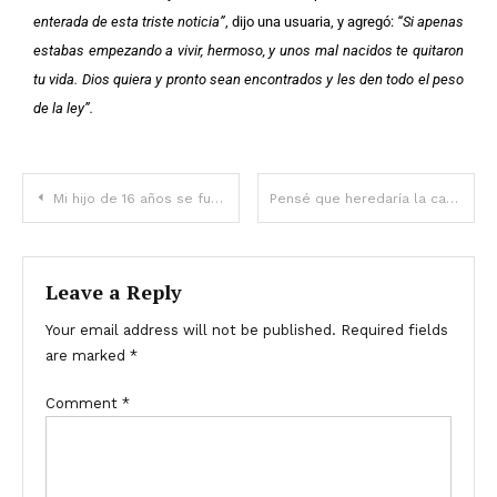
enterada de esta triste noticia”
, dijo una usuaria, y agregó:
“Si apenas
estabas empezando a vivir, hermoso, y unos mal nacidos te quitaron
tu vida. Dios quiera y pronto sean encontrados y les den todo el peso
de la ley”.
Mi hijo de 16 años se fue a pasar el verano con su abuela – Un día, recibí una llamada de ella
Pensé que heredaría la casa de mi madre, pero me dejó una carta diciendo que desaparecería en tres días a menos que hiciera una cosa – Historia del día
Leave a Reply
Your email address will not be published.
Required fields
are marked
*
Comment
*