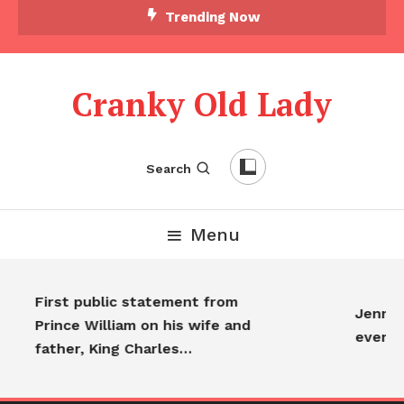
Trending Now
Cranky Old Lady
Search
Menu
First public statement from
Jennife
Prince William on his wife and
everyo
father, King Charles…