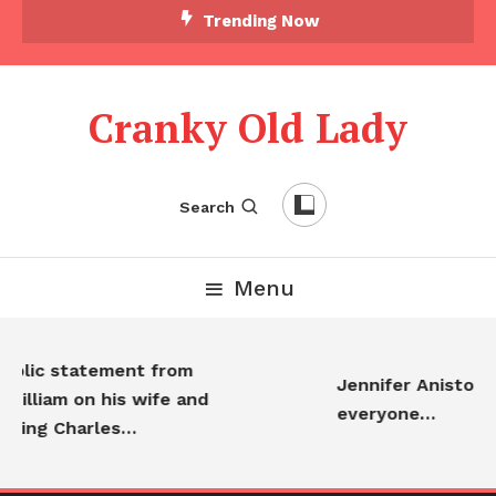
Trending Now
Cranky Old Lady
Search
Menu
public statement from
Jennifer Aniston i
William on his wife and
everyone…
, King Charles…