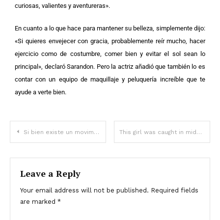
curiosas, valientes y aventureras».
En cuanto a lo que hace para mantener su belleza, simplemente dijo:
«Si quieres envejecer con gracia, probablemente reír mucho, hacer
ejercicio como de costumbre, comer bien y evitar el sol sean lo
principal», declaró Sarandon. Pero la actriz añadió que también lo es
contar con un equipo de maquillaje y peluquería increíble que te
ayude a verte bien.
Si bien existe un movimiento en cómo las personas ven la belleza en Estados Unidos y en el mundo en general,
This girl was caught in mid-flight having Rela…
Leave a Reply
Your email address will not be published.
Required fields
are marked
*