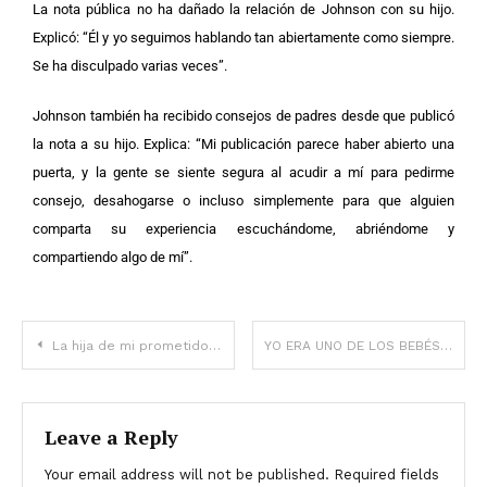
La nota pública no ha dañado la relación de Johnson con su hijo.
Explicó: “Él y yo seguimos hablando tan abiertamente como siempre.
Se ha disculpado varias veces”.
Johnson también ha recibido consejos de padres desde que publicó
la nota a su hijo. Explica: “Mi publicación parece haber abierto una
puerta, y la gente se siente segura al acudir a mí para pedirme
consejo, desahogarse o incluso simplemente para que alguien
comparta su experiencia escuchándome, abriéndome y
compartiendo algo de mí”.
La hija de mi prometido usó un gorro de punto muy raro en nuestra boda, y lloré cuando se lo quitó.
YO ERA UNO DE LOS BEBÉS QUE JOHN SALVÓ EN VIETNAM, Y NINGUNO DE NOSOTROS LO SABÍA HASTA AHORA
Leave a Reply
Your email address will not be published.
Required fields