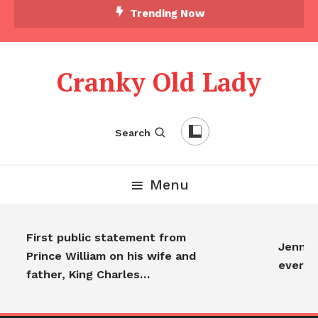
Trending Now
Cranky Old Lady
Search
Menu
First public statement from
Jennife
Prince William on his wife and
everyo
father, King Charles…